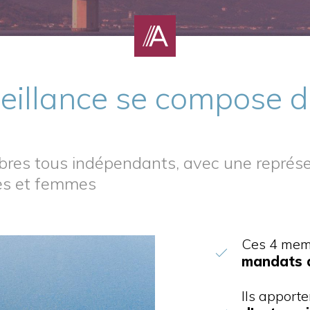
veillance se compose d
es tous indépendants, avec une représen
s et femmes
Ces 4 mem
mandats d
Ils apporte