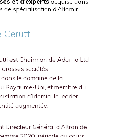
ises et d’experts
acquise dans
s de spécialisation d’Altamir.
 Cerutti
tti est Chairman de Adarna Ltd
s grosses sociétés
dans le domaine de la
 au Royaume-Uni, et membre du
istration d’Idemia, le leader
dentité augmentée.
ent Directeur Général d’Altran de
cembre 2020, période au cours