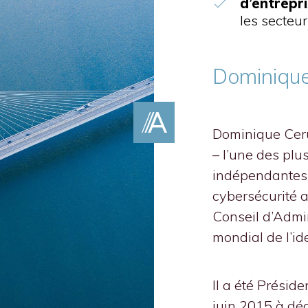
d’entrepr
les secteur
Dominique
Dominique Ceru
– l’une des plu
indépendantes 
cybersécurité
Conseil d’Admin
mondial de l’i
Il a été Présid
juin 2015 à dé