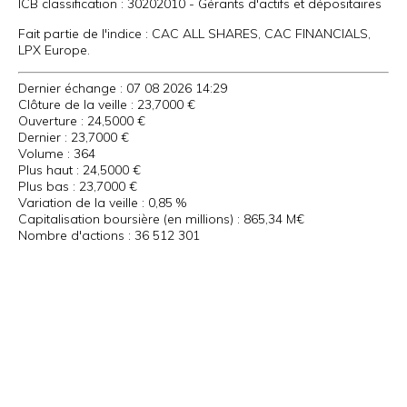
ICB classification :
30202010 - Gérants d'actifs et dépositaires
Fait partie de l'indice :
CAC ALL SHARES, CAC FINANCIALS,
LPX Europe.
Dernier échange :
07 08 2026 14:29
Clôture de la veille :
23,7000 €
Ouverture :
24,5000 €
Dernier :
23,7000 €
Volume :
364
Plus haut :
24,5000 €
Plus bas :
23,7000 €
Variation de la veille :
0,85 %
Capitalisation boursière (en millions) :
865,34 M€
Nombre d'actions :
36 512 301