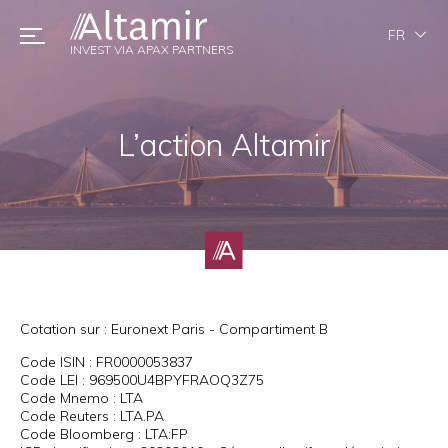
FR
INVEST VIA APAX PARTNERS
L’action Altamir
Cotation sur :
Euronext Paris - Compartiment B
Code ISIN :
FR0000053837
Code LEI :
969500U4BPYFRAOQ3Z75
Code Mnemo :
LTA
Code Reuters :
LTA.PA
Code Bloomberg :
LTA:FP