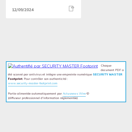
12/09/2024
Chaque
document PDF a
été scanné par antivirus et intègre une empreinte numérique
SECURITY MASTER
Footprint
. Pour contrôler son authenticité :
www.security-master-footprint.com
Partie alimentée automatiquement par
Actusnews Wire
©
(diffuseur professionnel d'information réglementée)