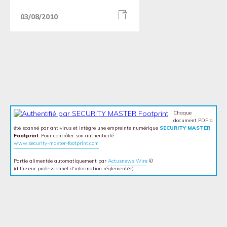
03/08/2010
Chaque
document PDF a
été scanné par antivirus et intègre une empreinte numérique
SECURITY MASTER
Footprint
. Pour contrôler son authenticité :
www.security-master-footprint.com
Partie alimentée automatiquement par
Actusnews Wire
©
(diffuseur professionnel d'information réglementée)