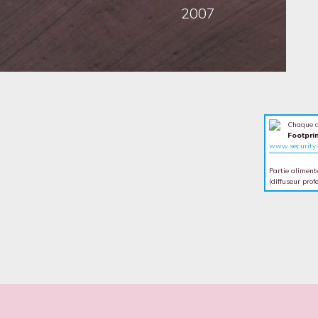
2007
Chaque d
Footpri
www.security-
Partie alimen
(diffuseur pro