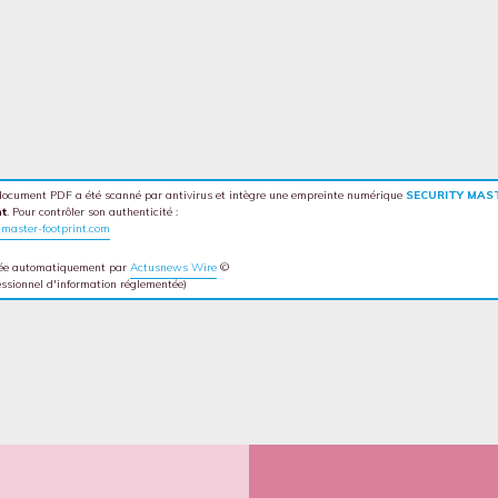
ocument PDF a été scanné par antivirus et intègre une empreinte numérique
SECURITY MAS
nt
. Pour contrôler son authenticité :
master-footprint.com
tée automatiquement par
Actusnews Wire
©
fessionnel d'information réglementée)