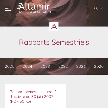
FR
INVEST VIA APAX PARTNERS
Rapports Semestriels
2025
2024
2023
2022
2021
2020
Rapport semestriel narratif
d'activité au 30 juin 2007
(PDF 50 Ko)