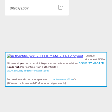
30/07/2007
Chaque
document PDF a
été scanné par antivirus et intègre une empreinte numérique
SECURITY MASTER
Footprint
. Pour contrôler son authenticité :
www.security-master-footprint.com
Partie alimentée automatiquement par
Actusnews Wire
©
(diffuseur professionnel d'information réglementée)