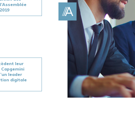
 l’Assemblée
 2019
cèdent leur
à Capgemini
d’un leader
ion digitale