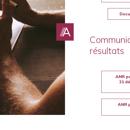
Docu
Communiq
résultats
ANR pa
31 d
ANR p