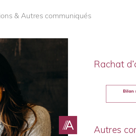
tions & Autres communiqués
Rachat d’
Bilan 
Autres c