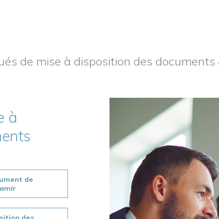
s de mise à disposition des documents 
e à
ments
cument de
tamir
sition des