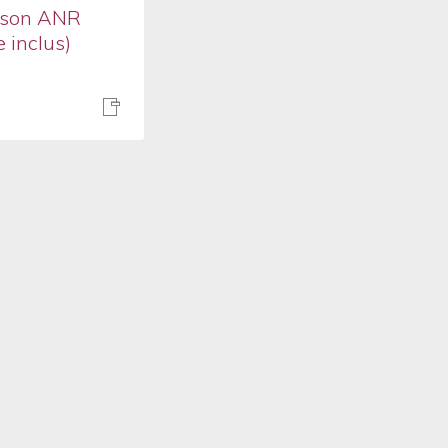
 son ANR
 inclus)