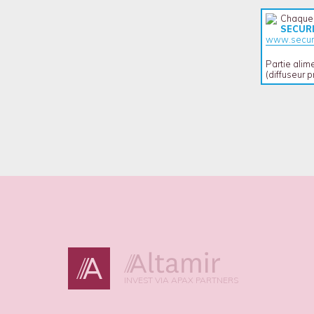
Chaque 
SECUR
www.securi
Partie ali
(diffuseur 
INVEST VIA APAX PARTNERS