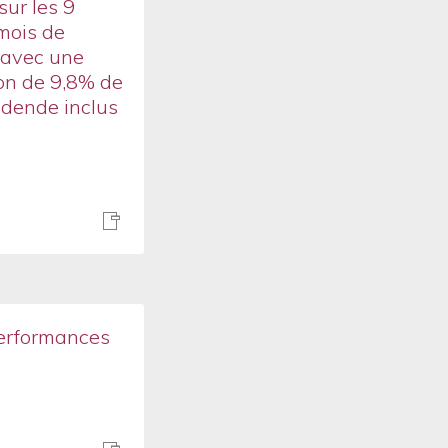
sur les 9
mois de
e avec une
on de 9,8% de
idende inclus
erformances