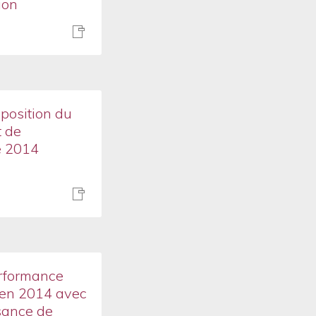
ion
sposition du
 de
e 2014
rformance
 en 2014 avec
sance de