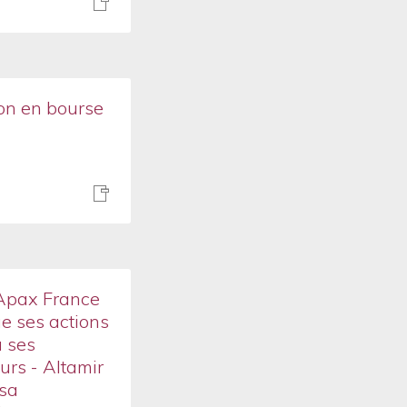
ion en bourse
Apax France
ue ses actions
 ses
urs - Altamir
sa