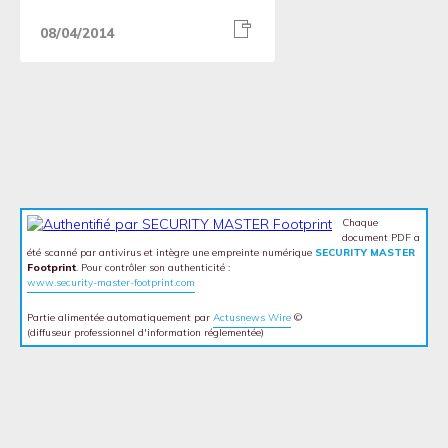
08/04/2014
Chaque
document PDF a
été scanné par antivirus et intègre une empreinte numérique
SECURITY MASTER
Footprint
. Pour contrôler son authenticité :
www.security-master-footprint.com
Partie alimentée automatiquement par
Actusnews Wire
©
(diffuseur professionnel d'information réglementée)