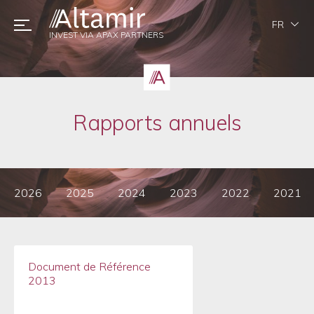
FR
INVEST VIA APAX PARTNERS
Rapports annuels
2026
2025
2024
2023
2022
2021
Document de Référence
2013