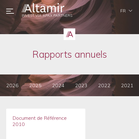
FR
INVEST VIA APAX PARTNERS
Rapports annuels
2026
2025
2024
2023
2022
2021
Document de Référence
2010