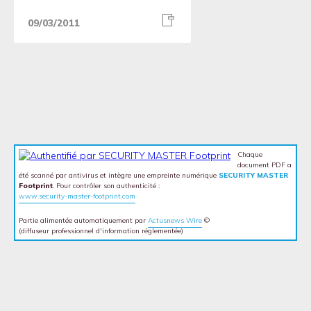
09/03/2011
Chaque
document PDF a
été scanné par antivirus et intègre une empreinte numérique
SECURITY MASTER
Footprint
. Pour contrôler son authenticité :
www.security-master-footprint.com
Partie alimentée automatiquement par
Actusnews Wire
©
(diffuseur professionnel d'information réglementée)