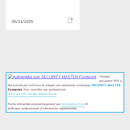
05/11/2025
Chaque
document PDF a
été scanné par antivirus et intègre une empreinte numérique
SECURITY MASTER
Footprint
. Pour contrôler son authenticité :
www.security-master-footprint.com
Partie alimentée automatiquement par
Actusnews Wire
©
(diffuseur professionnel d'information réglementée)